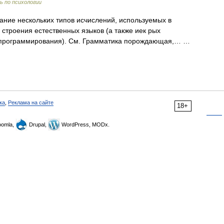
ь по психологии
ие нескольких типов исчислений, используемых в
строения естественных языков (а также иек рых
ов программирования). См. Грамматика порождающая,… …
ка
,
Реклама на сайте
18+
omla,
Drupal,
WordPress, MODx.