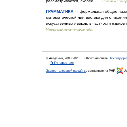
рассматривается, скорее …
Толковый словар
ГРАММАТИКА
— формальная общее назван
математической лингвистике для описания 
искусственных языков, в частности язык
Математическая энциклопедия
© Академик, 2000-2026
Обратная связь:
Техподдерж
👣 Путешествия
Экспорт словарей на сайты
, сделанные на PHP,
Jo