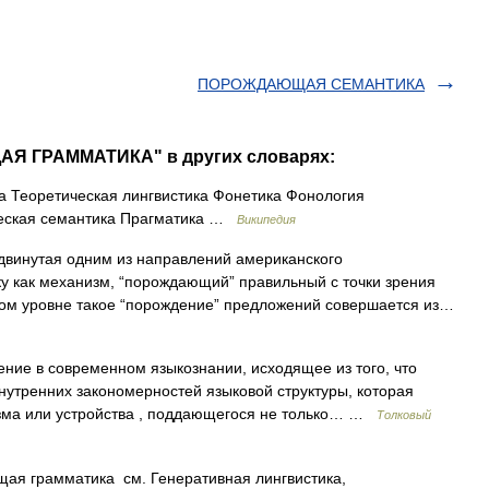
ПОРОЖДАЮЩАЯ СЕМАНТИКА
АЯ ГРАММАТИКА" в других словарях:
а Теоретическая лингвистика Фонетика Фонология
ческая семантика Прагматика …
Википедия
винутая одним из направлений американского
у как механизм, “порождающий” правильный с точки зрения
ском уровне такое “порождение” предложений совершается из…
ние в современном языкознании, исходящее из того, что
внутренних закономерностей языковой структуры, которая
изма или устройства , поддающегося не только… …
Толковый
я грамматика см. Генеративная лингвистика,