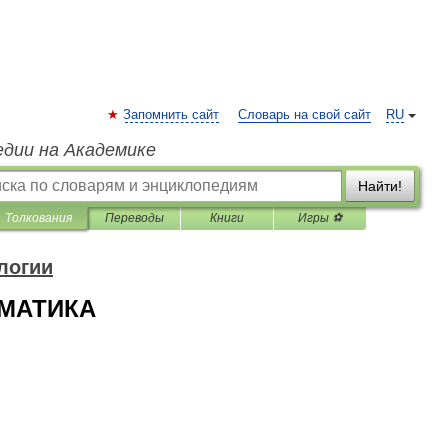
Запомнить сайт
Словарь на свой сайт
RU
едии на Академике
Найти!
Толкования
Переводы
Книги
Игры ⚽
логии
МАТИКА