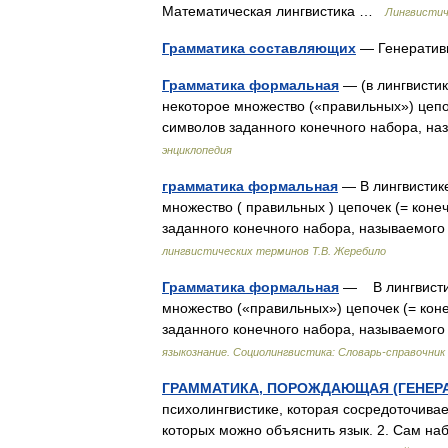
Математическая лингвистика …
Лингвистич
Грамматика составляющих
— Генератив
Грамматика формальная
— (в лингвисти
некоторое множество («правильных») цепо
символов заданного конечного набора, 
энциклопедия
грамматика формальная
— В лингвистике
множество ( правильных ) цепочек (= кон
заданного конечного набора, называемо
лингвистических терминов Т.В. Жеребило
Грамматика формальная
— В лингвистик
множество («правильных») цепочек (= кон
заданного конечного набора, называемо
языкознание. Социолингвистика: Словарь-справочник
ГРАММАТИКА, ПОРОЖДАЮЩАЯ (ГЕНЕР
психолингвистике, которая сосредоточива
которых можно объяснить язык. 2. Сам на