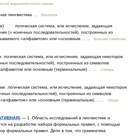
еский энциклопедический словарь
ная лингвистика …
Википедия
ке) логическая система, или исчисление, задающая
чек (= конечных последовательностей), построенных из
называемого «алфавитом» или «основным… …
Большая советская
: логическая система, или исчисление, задающая некоторое
ечных последовательностей), построенных из символов
го алфавитом или основным (терминальным)… …
Словарь
е: логическая система, или исчисление, задающая некоторое
ечных последовательностей), построенных из символов
го «алфавитом» или «основным (терминальным)… …
Общее
АТИВНАЯ)
— 1. Область исследований в лингвистике и
ется на разработке набора формальных правил, с помощью
бор формальных правил. Дело в том, что грамматика