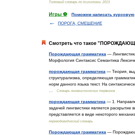
Толковый
словарь
по
психологии
.
2013
.
Игры ⚽
Поможем написать курсовую
ПОРОГА, СМЕЩЕНИЕ
Смотреть что такое "ПОРОЖДАЮЩ
Порождающая грамматика
— Лингвистик
Морфология Синтаксис Семантика Лекси
порождающая грамматика
— Теория, выд
структурализма, определяющая грамматик
норм данного языка текст. На синтаксиче
…
Словарь лингвистических терминов
порождающая грамматика
— 1. Направле
задачей лингвистики является раскрытие 
представляется в виде некоторого механ
переводоведческий словарь
Порождающая грамматика
— Порождающа